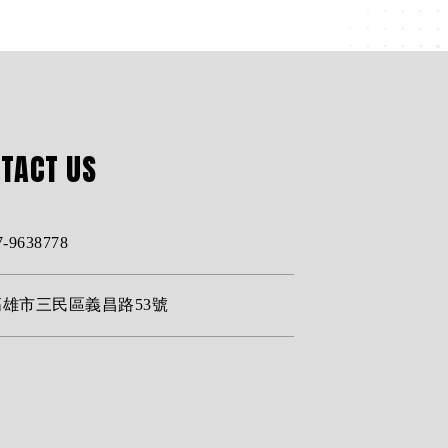
TACT
US
7-9638778
高雄市三民區義昌路53號