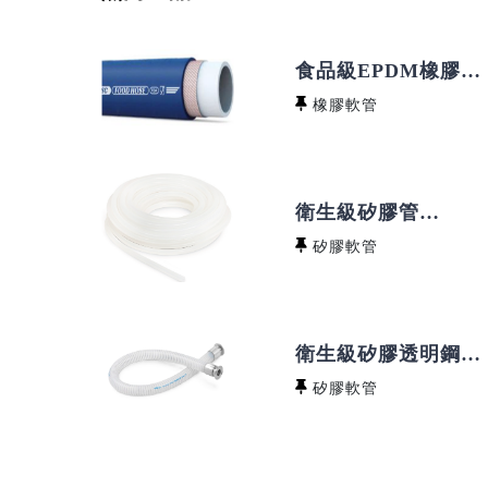
食品級EPDM橡膠軟
管 CJFLEX EFSC
橡膠軟管
衛生級矽膠管
VENAIR
矽膠軟管
VENABIO® FLOW
MULTIPURPOSE
衛生級矽膠透明鋼絲
管 VENAIR VENA®
矽膠軟管
SIL 630