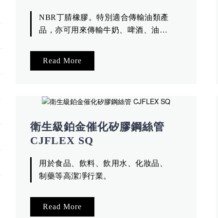
NBR丁腈橡膠。特別適合傳輸油類產
品，亦可用來傳輸牛奶、啤酒、油
脂、紅酒、果汁、96%濃度酒精等。不
含塑化劑。符合TFDA。
Read More
衛生級鉑金催化矽膠鋼絲管
CJFLEX SQ
用於食品、飲料、飲用水、化妝品、
制藥等高潔凈行業。
Read More